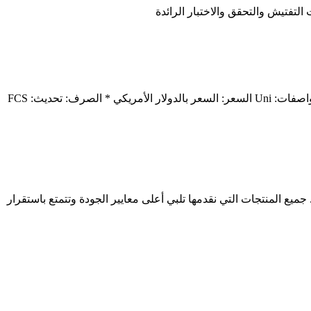
웹 أنبوب ألومنيوم من صفائح الألمنيوم [فهرس أسعار صفائح الألمنيوم] [مؤشر أسعار صفائح الألمنيوم] اختر. من أ م د أ م د حسنًا. المنتج: المواصفات: Uni السعر: السعر بالدولار الأمريكي * الصرف: تحديث: FCS
منيوم وألواح الألمنيوم. جميع المنتجات التي نقدمها تلبي أعلى معايير الجودة وتتمتع باستقرار