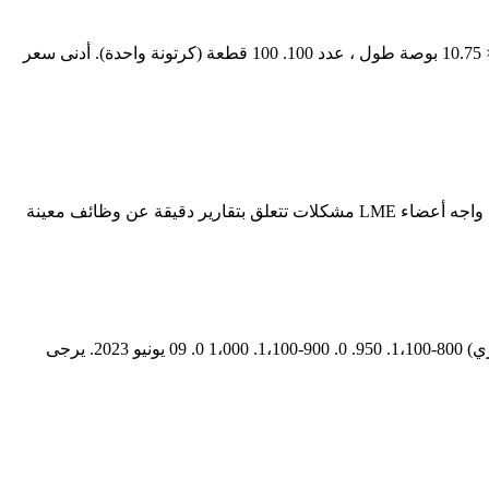
웹 أوراق النقش الورقية ForPro 500S ، رقائق معدنية ، موزع منبثق ، لتطبيق تلوين الشعر وخدمات التظليل ، آمن للطعام ، 5 بوصات عرض × 10.75 بوصة طول ، عدد 100. 100 قطعة (كرتونة واحدة). أدنى سعر
웹 توفر لك SMM مخططات ومخططات الأسعار الحالية والتاريخية للألمنيوم ، ورقائق منقوشة 1060 (منغوليا الداخلية) (يوان صيني / طن متري) 800-1،100. 950. 0. 900-1،100. 1،000 0. 09 يونيو 2023. يرجى