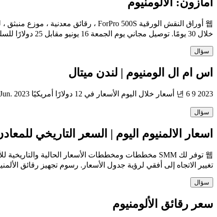
أمازون: الألومنيوم
خلال 30 يومًا. توصيل مجاني يوم الجمعة 16 يونيو مقابل 25 دولارًا للسلع التي يتم شحنها بواسطة أمازون. أو أسرع تسليم يوم الأربعاء 14 يونيو
سؤال
اس ام ال الومنيوم | لندن ميتال
2023 년 6 9 أسعار خلال اليوم الأسعار في 12 دولارًا أمريكيًا Jun. 2023 الحجم وقيم الفائدة المفتوحة معروضة في لوتات 12 يونيو. يناير 2023 ، واجه أعضاء LME مشكلات تتعلق بتقارير دقيقة عن وظائف معينة
سؤال
اسعار الالمنيوم اليوم | السعر التاريخي للمعاد
تغيير الاتجاه إلى أفقي لرؤية جدول الأسعار. رسوم تجهيز رقائق الألمن
سؤال
سعر رقائق الألومنيوم