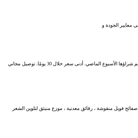
웹 أوراق رقائق رينولدز المقطعة مسبقًا ، 12 × 10.75 بوصة ، 500 ورقة. 500 قدم مربع (عبوة واحدة) 4.7 من 5 نجوم 6،595.000 أكثر من 400 تم شراؤها الأسبوع الماضي. أدنى سعر خلال 30 يومًا. توصيل مجاني
قد يختلف السعر والتفاصيل الأخرى حسب حجم ولون المنتج. اختيار أمازون لألواح رقائق الألومنيوم. ForPro Professional Collection 900S صفائح فويل منقوشة ، رقائق معدنية ، موزع منبثق لتلوين الشعر