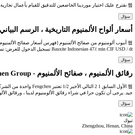
웹 نقترح عليك اختيار موردينا الخاضعين للتدقيق للقيام بأعمال تجارية حيث تمت مصادقة جميع الموردين الخاضعين للتدقيق من خلال عمليات التفتيش والتحقق والاختبار الرائدة
سؤال
أسعار ألواح الألمنيوم التاريخية ، الرسم البياني 
Bauxite Indonesian 47٪ min CIF USD / dt تسجيل الدخول للعرض: تسجيل الدخول للعرض: Bauxite Indonesian 49
سؤال
رقائق الألمنيوم ، صفائح الألمنيوم - Fengchen Group
웹 الأول السابق 1 2 الت
جيد. يرجى أن تكون حرا في شراء رقائق الألومنيوم لدينا ، ورقائق الأل
سؤال
تبوك
Zhengzhou, Henan, China