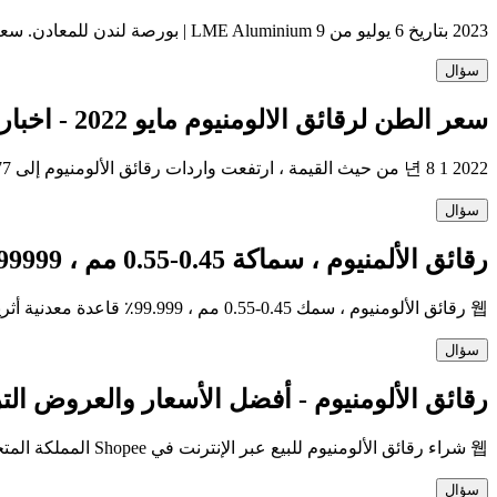
2023 بتاريخ 6 يوليو من 9 LME Aluminium | بورصة لندن للمعادن. سعر الإغلاق لمدة 3 أشهر (تأخير يوم) مواصفات العقد. وصول سريع. النحاس LME سبائك الألومنيوم LME الزنك LME.
سؤال
سعر الطن لرقائق الالومنيوم مايو 2022 - اخبار واحصائيات -
2022 년 8 1 من حيث القيمة ، ارتفعت واردات رقائق الألومنيوم إلى 177 مليون دولار (تقديرات IndexBox) في مايو 2022. وزاد إجمالي قيمة الواردات بمتوسط ​​معدل شهري + 9.1٪ خلال
سؤال
رقائق الألمنيوم ، سماكة 0.45-0.55 مم ، 99999 من المعادن النادرة -
웹 رقائق الألومنيوم ، سمك 0.45-0.55 مم ، 99.999٪ قاعدة معدنية أثرية ؛ CAS رقم: ؛ رقم EC: 231-072-3 ؛ اعثر على Sigma-Aldrich-MSDS ، مراجعة الأقران ذات الصلة
سؤال
رقائق الألومنيوم - أفضل الأسعار والعروض الترويجية عبر
웹 شراء رقائق الألومنيوم للبيع عبر الإنترنت في Shopee المملكة المتحدة! اقرأ مراجعات المستخدم واكتشف العروض الترويجية المثيرة. استمتع بأسعار رائعة على رقائق الألومنيوم وغيرها
سؤال