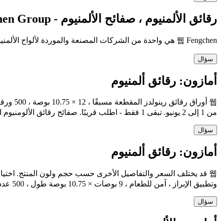
رقائق الألمنيوم ، صفائح الألمنيوم - Fengchen Group
웹 Fengchen هي واحدة من الشركات المصنعة والموردة لألواح الألمنيوم وورق الألمنيوم الرائدة والمهنية. جميع المنتجات التي نقدمها تلبي أعلى معايير الجودة و
سؤال
أمازون: رقائق ألمنيوم
من 1 إلى 2 يونيو. تبقى 1 فقط - اطلب قريبًا. صفائح رقائق الألومنيوم المقطعة مسبقًا رينولدز ، 500 قيراط. 4.8 من أصل 5 نجوم
سؤال
أمازون: رقائق ألمنيوم
وتطبيق الإبراز ، آمن للطعام ، 9 بوصات × 10.75 بوصة طول ، 500 عدد. 500 وحدة (عبوة من 1) 4.6 من 5 نجوم
سؤال