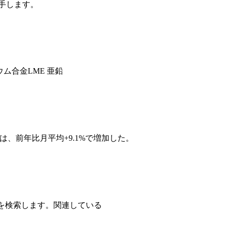
入手します。
ニウム合金LME 亜鉛
入額は、前年比月平均+9.1%で増加した。
h-MSDS を検索します。関連している