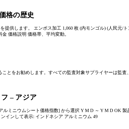
ル価格の歴史
加工 1,060 枚 (内モンゴル) (人民元/トン) 800-1,100 950. 
金 価格説明 価格帯、平均変動。
することをお勧めします。すべての監査対象サプライヤーは監
 – アジア
シート価格指数] から選択 Y M D ～ Y M D OK 製品 : 
示:サインインして表示: インドネシア アルミニウム 49