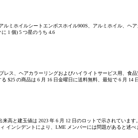
レクションアルミホイルシートエンボスホイル900S、アルミホイ
 1 個) 5 つ星のうち 4.6
ププレス、ヘアカラーリングおよびハイライトサービス用、食品安全、幅 5
発送する $25 の商品は 6 月 16 日金曜日に送料無料、最短で 6 月
12 日の出来高と建玉値は 2023 年 6 月 12 日のロットで示されてい
ィ インシデントにより、LME メンバーには問題があると述べ