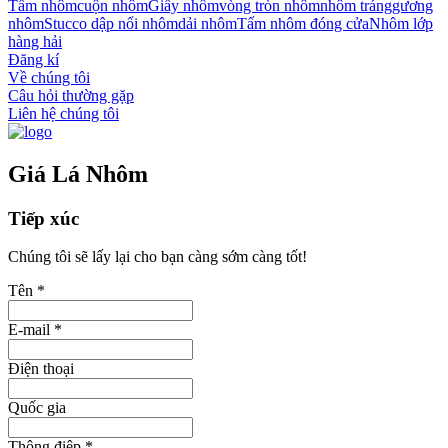
Tấm nhôm
cuộn nhôm
Giấy nhôm
vòng tròn nhôm
nhôm tráng
gương
nhôm
Stucco dập nổi nhôm
dải nhôm
Tấm nhôm đóng cửa
Nhôm lớp
hàng hải
Đăng kí
Về chúng tôi
Câu hỏi thường gặp
Liên hệ chúng tôi
Giá Lá Nhôm
Tiếp xúc
Chúng tôi sẽ lấy lại cho bạn càng sớm càng tốt!
Tên *
E-mail *
Điện thoại
Quốc gia
Thông điệp *