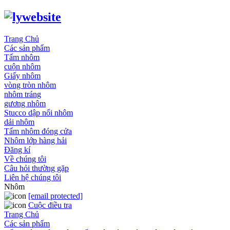
Trang Chủ
Các sản phẩm
Tấm nhôm
cuộn nhôm
Giấy nhôm
vòng tròn nhôm
nhôm tráng
gương nhôm
Stucco dập nổi nhôm
dải nhôm
Tấm nhôm đóng cửa
Nhôm lớp hàng hải
Đăng kí
Về chúng tôi
Câu hỏi thường gặp
Liên hệ chúng tôi
Nhôm
[email protected]
Cuộc điều tra
Trang Chủ
Các sản phẩm