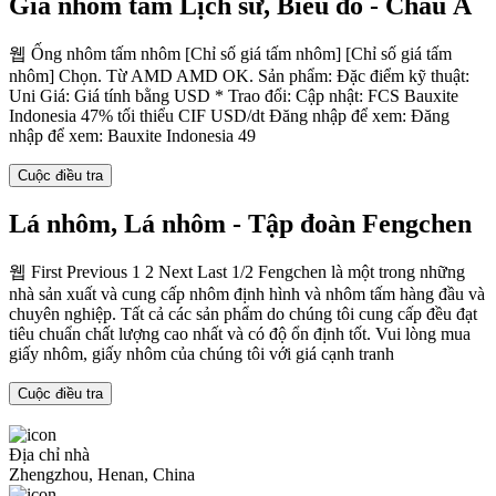
Giá nhôm tấm Lịch sử, Biểu đồ - Châu Á
웹 Ống nhôm tấm nhôm [Chỉ số giá tấm nhôm] [Chỉ số giá tấm
nhôm] Chọn. Từ AMD AMD OK. Sản phẩm: Đặc điểm kỹ thuật:
Uni Giá: Giá tính bằng USD * Trao đổi: Cập nhật: FCS Bauxite
Indonesia 47% tối thiểu CIF USD/dt Đăng nhập để xem: Đăng
nhập để xem: Bauxite Indonesia 49
Cuộc điều tra
Lá nhôm, Lá nhôm - Tập đoàn Fengchen
웹 First Previous 1 2 Next Last 1/2 Fengchen là một trong những
nhà sản xuất và cung cấp nhôm định hình và nhôm tấm hàng đầu và
chuyên nghiệp. Tất cả các sản phẩm do chúng tôi cung cấp đều đạt
tiêu chuẩn chất lượng cao nhất và có độ ổn định tốt. Vui lòng mua
giấy nhôm, giấy nhôm của chúng tôi với giá cạnh tranh
Cuộc điều tra
Địa chỉ nhà
Zhengzhou, Henan, China